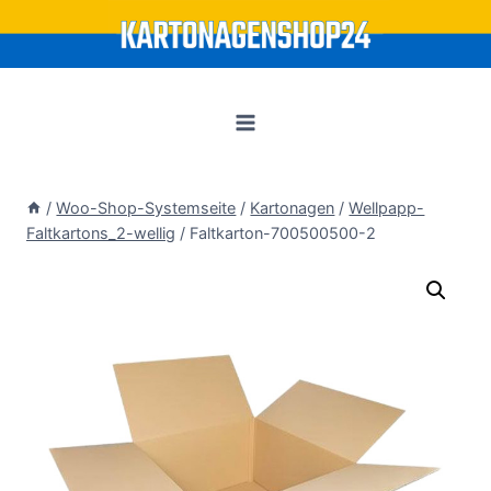
Zum
Inhalt
springen
/
Woo-Shop-Systemseite
/
Kartonagen
/
Wellpapp-
Faltkartons_2-wellig
/
Faltkarton-700500500-2