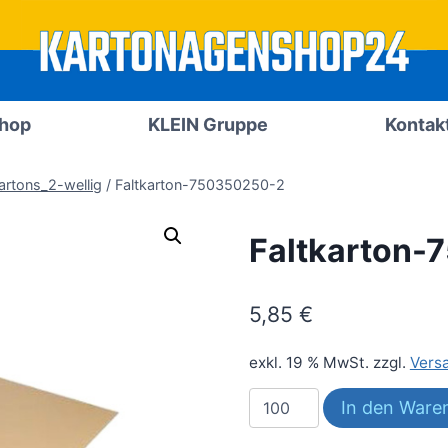
Shop
KLEIN Gruppe
Kontak
artons_2-wellig
/
Faltkarton-750350250-2
Faltkarton
5,85
€
exkl. 19 % MwSt.
zzgl.
Vers
Faltkarton-
In den Ware
750350250-