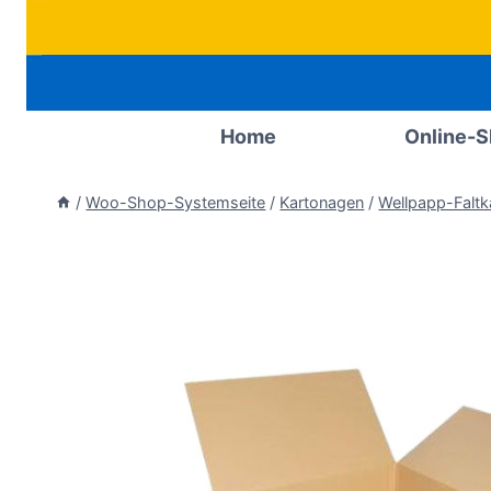
Zum
Inhalt
springen
Home
Online-
/
Woo-Shop-Systemseite
/
Kartonagen
/
Wellpapp-Faltk