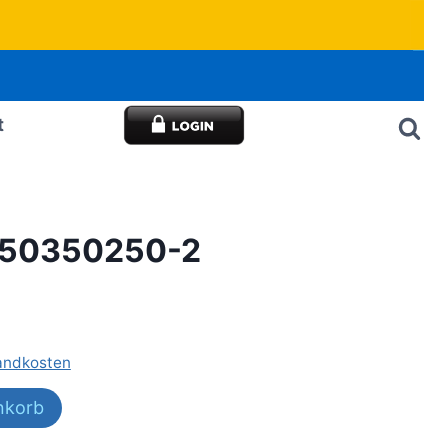
t
-750350250-2
andkosten
nkorb