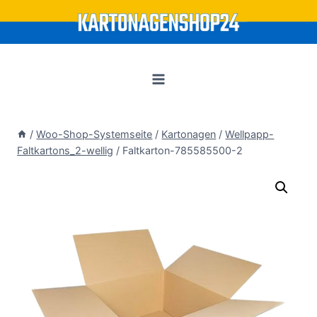
Zum
Inhalt
springen
/
Woo-Shop-Systemseite
/
Kartonagen
/
Wellpapp-
Faltkartons_2-wellig
/
Faltkarton-785585500-2