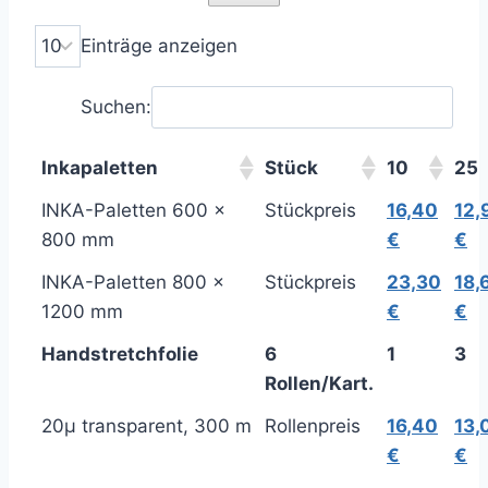
Einträge anzeigen
Suchen:
Inkapaletten
Stück
10
25
INKA-Paletten 600 x
Stückpreis
16,40
12,
800 mm
€
€
INKA-Paletten 800 x
Stückpreis
23,30
18,
1200 mm
€
€
Handstretchfolie
6
1
3
Rollen/Kart.
20µ transparent, 300 m
Rollenpreis
16,40
13,
€
€