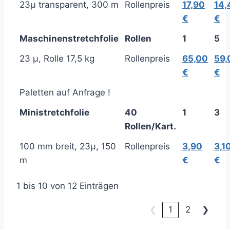
23µ transparent, 300 m
Rollenpreis
17,90
14,
€
€
Maschinenstretchfolie
Rollen
1
5
23 µ, Rolle 17,5 kg
Rollenpreis
65,00
59,
€
€
Paletten auf Anfrage !
Ministretchfolie
40
1
3
Rollen/Kart.
100 mm breit, 23µ, 150
Rollenpreis
3,90
3,1
m
€
€
1 bis 10 von 12 Einträgen
❮
1
2
❯