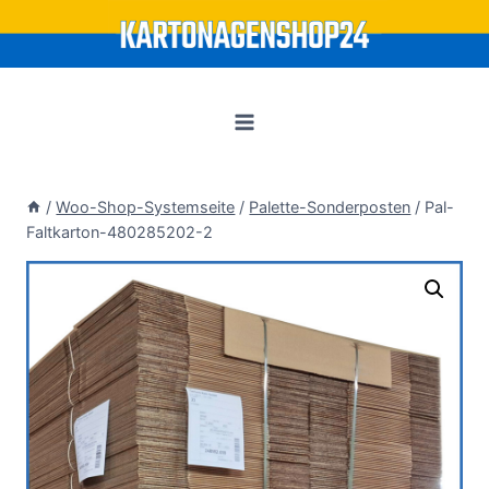
Zum
Inhalt
springen
/
Woo-Shop-Systemseite
/
Palette-Sonderposten
/
Pal-
Faltkarton-480285202-2