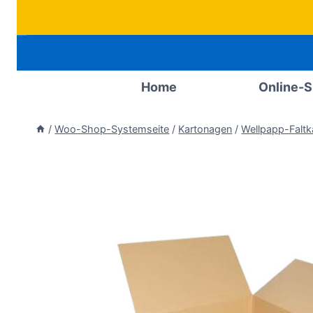
Zum
Inhalt
springen
Home
Online-
/
Woo-Shop-Systemseite
/
Kartonagen
/
Wellpapp-Faltk