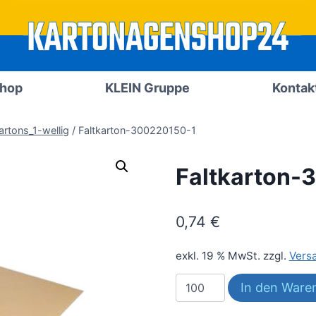
Shop
KLEIN Gruppe
Kontak
artons_1-wellig
/
Faltkarton-300220150-1
Faltkarton-
0,74
€
exkl. 19 % MwSt.
zzgl.
Vers
Faltkarton-
In den Ware
300220150-