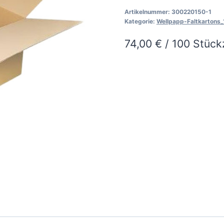
1
Artikelnummer:
300220150-1
Menge
Kategorie:
Wellpapp-Faltkartons_
74,00
€
/
100
Stück