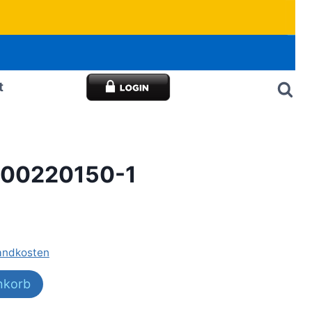
t
300220150-1
andkosten
nkorb