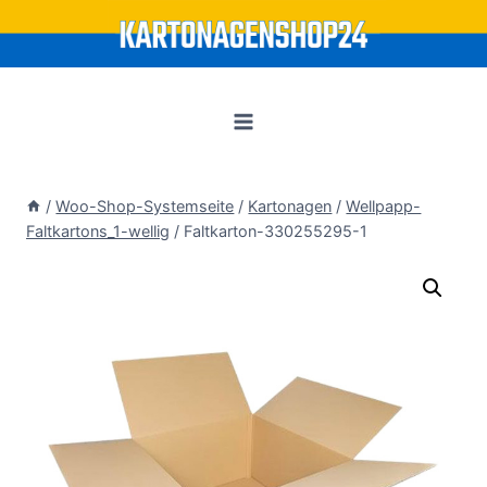
Zum
Inhalt
springen
/
Woo-Shop-Systemseite
/
Kartonagen
/
Wellpapp-
Faltkartons_1-wellig
/
Faltkarton-330255295-1