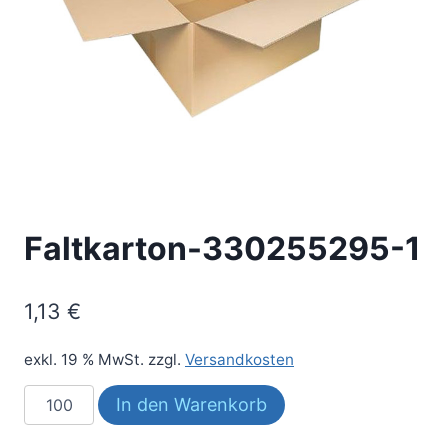
Faltkarton-330255295-1
1,13
€
exkl. 19 % MwSt.
zzgl.
Versandkosten
Faltkarton-
In den Warenkorb
330255295-