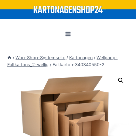
Zum
Inhalt
springen
/
Woo-Shop-Systemseite
/
Kartonagen
/
Wellpapp-
Faltkartons_2-wellig
/
Faltkarton-340340550-2