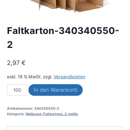
Faltkarton-340340550-
2
2,97
€
exkl. 19 % MwSt.
zzgl.
Versandkosten
Faltkarton-
In den Warenkorb
340340550-
2
Artikelnummer:
340340550-2
Menge
Kategorie:
Wellpapp-Faltkartons_2-wellig