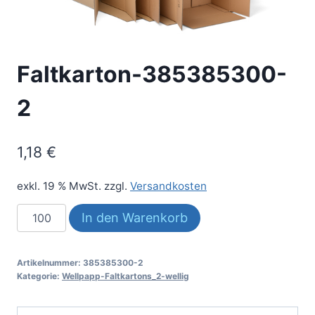
Faltkarton-385385300-
2
1,18
€
exkl. 19 % MwSt.
zzgl.
Versandkosten
Faltkarton-
In den Warenkorb
385385300-
2
Artikelnummer:
385385300-2
Menge
Kategorie:
Wellpapp-Faltkartons_2-wellig