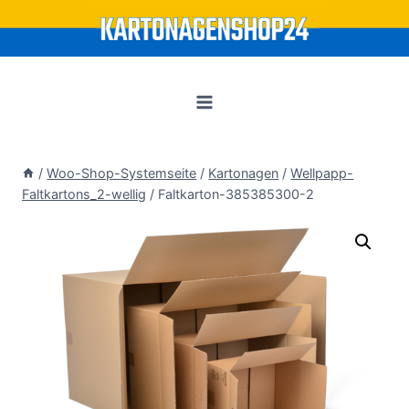
Zum
Inhalt
springen
/
Woo-Shop-Systemseite
/
Kartonagen
/
Wellpapp-
Faltkartons_2-wellig
/
Faltkarton-385385300-2