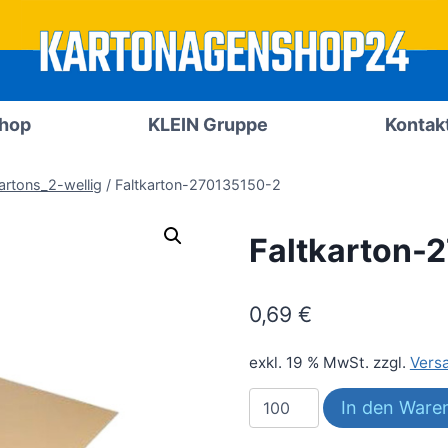
Shop
KLEIN Gruppe
Kontak
artons_2-wellig
/
Faltkarton-270135150-2
Faltkarton-
0,69
€
exkl. 19 % MwSt.
zzgl.
Vers
Faltkarton-
In den Ware
270135150-