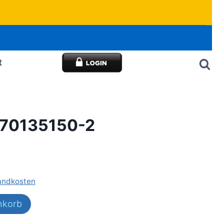
t
270135150-2
andkosten
nkorb