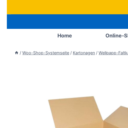
Zum
Inhalt
springen
Home
Online-
/
Woo-Shop-Systemseite
/
Kartonagen
/
Wellpapp-Faltk