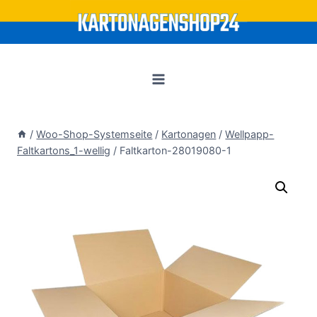
Zum
Inhalt
springen
/
Woo-Shop-Systemseite
/
Kartonagen
/
Wellpapp-
Faltkartons_1-wellig
/
Faltkarton-28019080-1